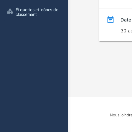
film
Étiquettes et icônes de 
classement
Date
30 a
Nous joindr