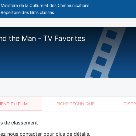
Ministère de la Culture et des Communications
Répertoire des films classés
nd the Man - TV Favorites
ENT DU FILM
FICHE TECHNIQUE
DIST
sement
fs de classement
t
lez nous contacter pour plus de détails.