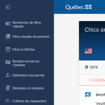
Recherche de films 
classés
Chico a
Films classés récemment
Films à l’affiche
Bandes-annonces 
classées
1974
Détenteurs de permis
CLASSEM
Décisions et révisions
Clas
Moti
Classemen
Critères de classement
du
Veuil