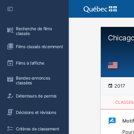
Recherche de films 
classés
Chicago
Films classés récemment
Films à l’affiche
Bandes-annonces 
classées
2017
Détenteurs de permis
CLASSEM
Décisions et révisions
Clas
Moti
Classemen
Critères de classement
du
Pour