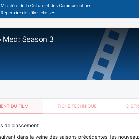
Ministère de la Culture et des Communications
Répertoire des films classés
 Med: Season 3
ENT DU FILM
FICHE TECHNIQUE
DIST
sement
fs de classement
t
suivant dans la veine des saisons précédentes, les nouveau