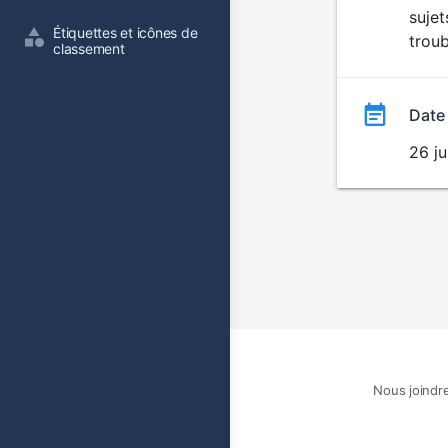
suje
film
Étiquettes et icônes de 
troub
classement
Date
26 ju
Nous joindr