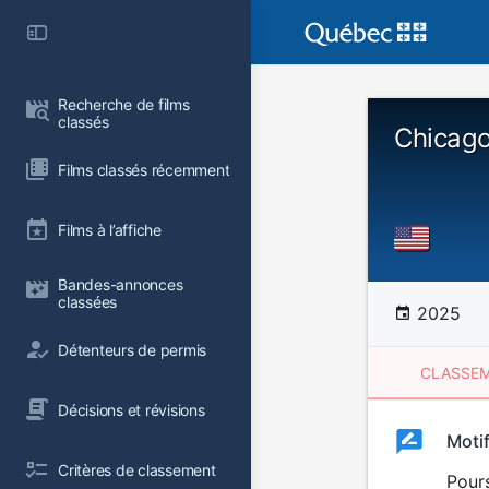
Recherche de films 
classés
Chicago
Films classés récemment
Films à l’affiche
Bandes-annonces 
classées
2025
Détenteurs de permis
CLASSEM
Décisions et révisions
Clas
Moti
Classemen
Critères de classement
du
Pour