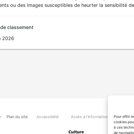
AUX JEUNES
nts ou des images susceptibles de heurter la sensibilité de
ENFANTS
 de classement
in 2026
e
Plan du site
Accessibilité
Accès à l'information
Déclara
Pour offrir 
cookies pour
à ces techn
de navigatio