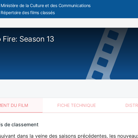
Ministère de la Culture et des Communications
Répertoire des films classés
 Fire: Season 13
ENT DU FILM
FICHE TECHNIQUE
DIST
sement
fs de classement
t
suivant dans la veine des saisons précédentes, les nouvea
DÉCONSEILLÉ