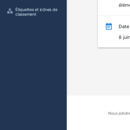
éléme
film
Étiquettes et icônes de 
classement
Date
8 ju
Nous joindr