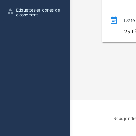
film
Étiquettes et icônes de 
classement
Date
25 fé
Nous joindr