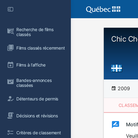
Recherche de films 
classés
Chic Cho
Films classés récemment
Films à l’affiche
Bandes-annonces 
classées
2009
Détenteurs de permis
CLASSEM
Décisions et révisions
Clas
Moti
Classemen
Critères de classement
du
Veuil