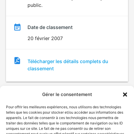
public.
Date de classement
20 février 2007
Fichier
Télécharger les détails complets du
de
classement
classement
Gérer le consentement
Pour offrir les meilleures expériences, nous utilisons des technologies
telles que les cookies pour stocker et/ou accéder aux informations des
appareils. Le fait de consentir à ces technologies nous permettra de
traiter des données telles que le comportement de navigation ou les ID
uniques sur ce site. Le fait de ne pas consentir ou de retirer son
© Gouvernement du Québec, 2026
consentement peut avoir un effet négatif sur certaines caractéristiques