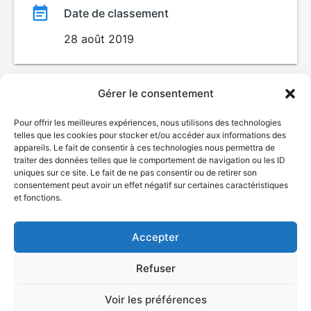
Date de classement
28 août 2019
Gérer le consentement
Pour offrir les meilleures expériences, nous utilisons des technologies
telles que les cookies pour stocker et/ou accéder aux informations des
appareils. Le fait de consentir à ces technologies nous permettra de
traiter des données telles que le comportement de navigation ou les ID
uniques sur ce site. Le fait de ne pas consentir ou de retirer son
consentement peut avoir un effet négatif sur certaines caractéristiques
© Gouvernement du Québec, 2026
et fonctions.
Nous joindre
Plan du site
Accepter
Accessibilité
Accès à l'information
Refuser
Déclaration de services
Politique de confidentialité
Voir les préférences