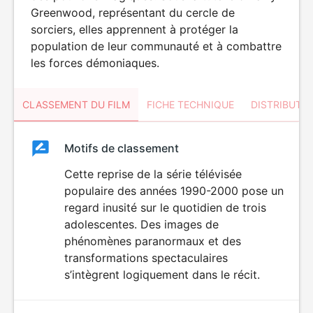
Greenwood, représentant du cercle de
sorciers, elles apprennent à protéger la
population de leur communauté et à combattre
les forces démoniaques.
CLASSEMENT DU FILM
FICHE TECHNIQUE
DISTRIBUTE
Classement
Motifs de classement
Classement
du
Cette reprise de la série télévisée
DÉCONSEILLÉ
AUX JEUNES
populaire des années 1990-2000 pose un
film
ENFANTS
regard inusité sur le quotidien de trois
adolescentes. Des images de
phénomènes paranormaux et des
transformations spectaculaires
s’intègrent logiquement dans le récit.