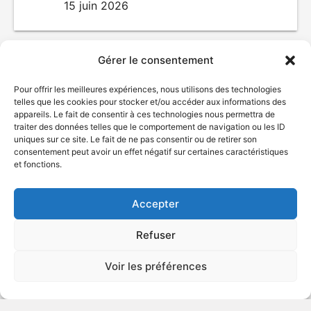
15 juin 2026
Gérer le consentement
Pour offrir les meilleures expériences, nous utilisons des technologies
telles que les cookies pour stocker et/ou accéder aux informations des
appareils. Le fait de consentir à ces technologies nous permettra de
traiter des données telles que le comportement de navigation ou les ID
uniques sur ce site. Le fait de ne pas consentir ou de retirer son
consentement peut avoir un effet négatif sur certaines caractéristiques
© Gouvernement du Québec, 2026
et fonctions.
Nous joindre
Accepter
Plan du site
Accessibilité
Refuser
Accès à l'information
Déclaration de services
Voir les préférences
Politique de confidentialité