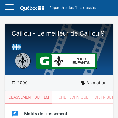
Répertoire des films classés
Caillou - Le meilleur de Caillou 9
POUR
ENFANTS
2000
Animation
CLASSEMENT DU FILM
FICHE TECHNIQUE
DISTRIBUTE
Classement
Motifs de classement
Classement