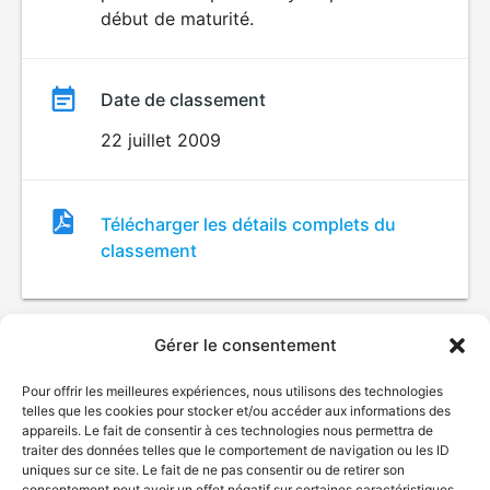
début de maturité.
Date de classement
22 juillet 2009
Fichier
Télécharger les détails complets du
de
classement
classement
Gérer le consentement
Pour offrir les meilleures expériences, nous utilisons des technologies
telles que les cookies pour stocker et/ou accéder aux informations des
appareils. Le fait de consentir à ces technologies nous permettra de
traiter des données telles que le comportement de navigation ou les ID
uniques sur ce site. Le fait de ne pas consentir ou de retirer son
© Gouvernement du Québec, 2026
consentement peut avoir un effet négatif sur certaines caractéristiques