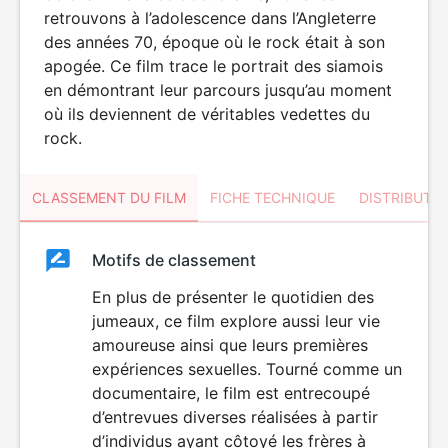
retrouvons à l’adolescence dans l’Angleterre
des années 70, époque où le rock était à son
apogée. Ce film trace le portrait des siamois
en démontrant leur parcours jusqu’au moment
où ils deviennent de véritables vedettes du
rock.
CLASSEMENT DU FILM
FICHE TECHNIQUE
DISTRIBUTE
Classement
Motifs de classement
Classement
du
En plus de présenter le quotidien des
jumeaux, ce film explore aussi leur vie
film
amoureuse ainsi que leurs premières
expériences sexuelles. Tourné comme un
documentaire, le film est entrecoupé
d’entrevues diverses réalisées à partir
d’individus ayant côtoyé les frères à