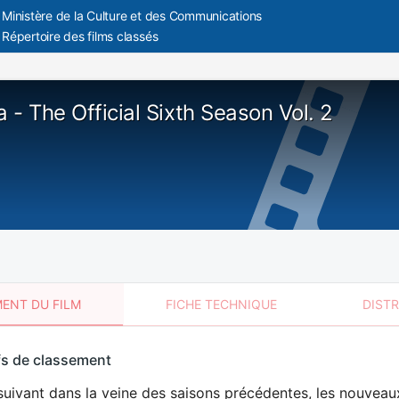
Ministère de la Culture et des Communications
Répertoire des films classés
 - The Official Sixth Season Vol. 2
ENT DU FILM
FICHE TECHNIQUE
DIST
sement
fs de classement
t
uivant dans la veine des saisons précédentes, les nouveaux