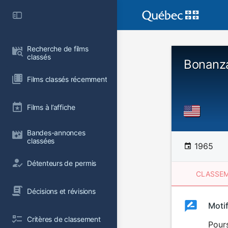
Recherche de films 
classés
Bonanza
Films classés récemment
Films à l’affiche
Bandes-annonces 
classées
1965
Détenteurs de permis
CLASSEM
Décisions et révisions
Clas
Moti
Classemen
Critères de classement
du
Pours