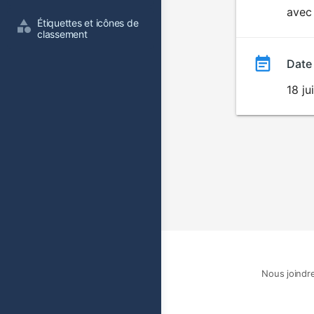
avec 
film
Étiquettes et icônes de 
classement
Date
18 ju
Nous joindr