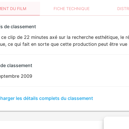
ENT DU FILM
FICHE TECHNIQUE
DIST
sement
fs de classement
t
ce clip de 22 minutes axé sur la recherche esthétique, le r
ue, ce qui fait en sorte que cette production peut être vue 
 de classement
eptembre 2009
er
charger les détails complets du classement
sement