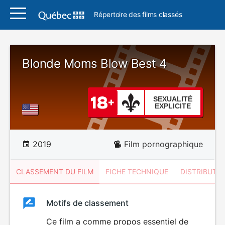
Répertoire des films classés
Blonde Moms Blow Best 4
SEXUALITÉ
EXPLICITE
2019
Film pornographique
CLASSEMENT DU FILM
FICHE TECHNIQUE
DISTRIBUTE
Classement
Motifs de classement
Classement
du
Ce film a comme propos essentiel de