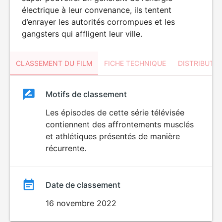
électrique à leur convenance, ils tentent
d’enrayer les autorités corrompues et les
gangsters qui affligent leur ville.
CLASSEMENT DU FILM
FICHE TECHNIQUE
DISTRIBUTE
Classement
Motifs de classement
Classement
du
Les épisodes de cette série télévisée
VIOLENCE
contiennent des affrontements musclés
film
et athlétiques présentés de manière
récurrente.
Date de classement
16 novembre 2022