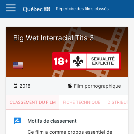
Répertoire des films classés
Big Wet Interracial Tits 3
SEXUALITÉ
EXPLICITE
2018
Film pornographique
CLASSEMENT DU FILM
FICHE TECHNIQUE
DISTRIBUTE
Classement
Motifs de classement
Classement
du
Ce film a comme propos essentiel de