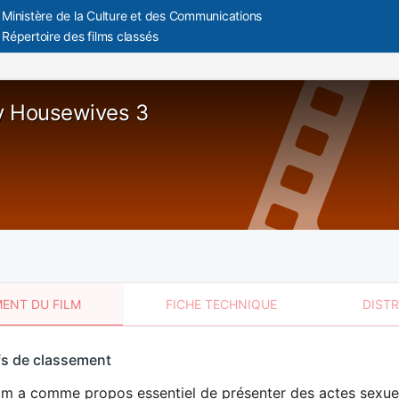
Ministère de la Culture et des Communications
Répertoire des films classés
ty Housewives 3
ENT DU FILM
FICHE TECHNIQUE
DIST
sement
fs de classement
t
lm a comme propos essentiel de présenter des actes sexuels