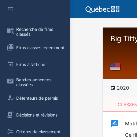
Recherche de films 
classés
Big Tit
Films classés récemment
Films à l’affiche
Bandes-annonces 
classées
2020
Détenteurs de permis
CLASSEM
Décisions et révisions
Clas
Moti
Classemen
Critères de classement
du
Ce fi