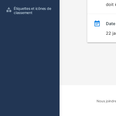
doit 
film
Étiquettes et icônes de 
classement
Date
22 ja
Nous joindr