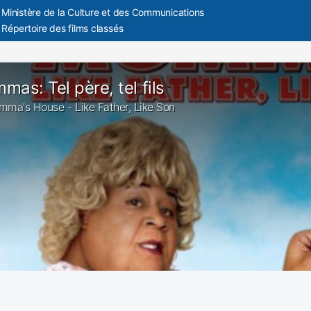
Ministère de la Culture et des Communications
Répertoire des films classés
as: Tel père, tel fils
omma's House - Like Father, Like Son