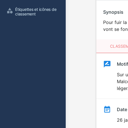
Étiquettes et icônes de 
Synopsis
classement
Pour fuir l
vont se fon
CLASSEM
Clas
Moti
Classemen
du
Sur u
Malco
film
léger
Date
26 ja