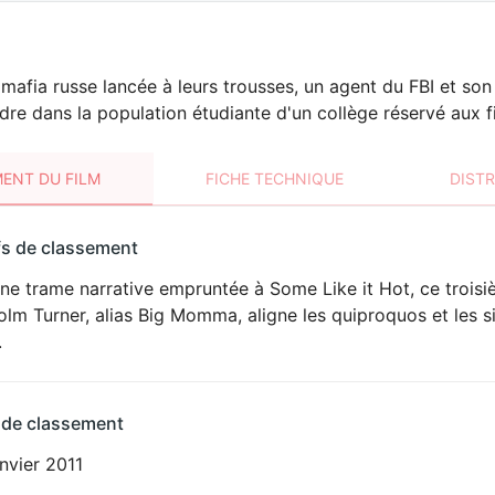
a mafia russe lancée à leurs trousses, un agent du FBI et so
dre dans la population étudiante d'un collège réservé aux fi
ENT DU FILM
FICHE TECHNIQUE
DIST
sement
fs de classement
t
ne trame narrative empruntée à Some Like it Hot, ce troisi
lm Turner, alias Big Momma, aligne les quiproquos et les s
.
 de classement
nvier 2011