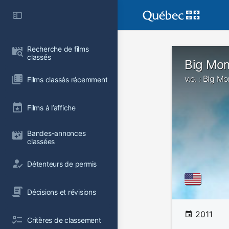
Recherche de films 
classés
Big Momm
v.o. : Big M
Films classés récemment
Films à l’affiche
Bandes-annonces 
classées
Détenteurs de permis
Décisions et révisions
2011
Critères de classement