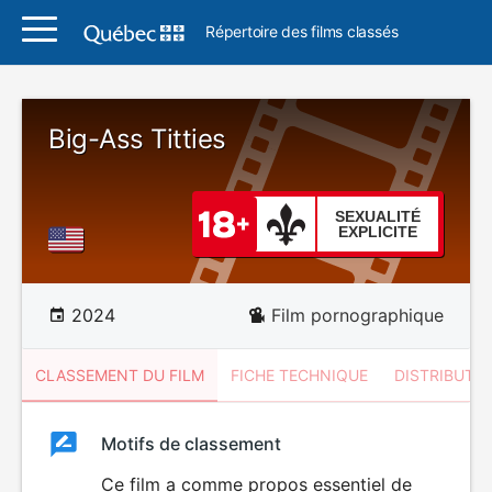
Répertoire des films classés
Big-Ass Titties
SEXUALITÉ
EXPLICITE
2024
Film pornographique
CLASSEMENT DU FILM
FICHE TECHNIQUE
DISTRIBUTE
Classement
Motifs de classement
Classement
du
Ce film a comme propos essentiel de