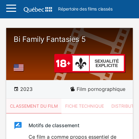
Répertoire des films classés
Bi Family Fantasies 5
SEXUALITÉ
EXPLICITE
2023
Film pornographique
CLASSEMENT DU FILM
FICHE TECHNIQUE
DISTRIBUTE
Classement
Motifs de classement
Classement
du
Ce film a comme propos essentiel de