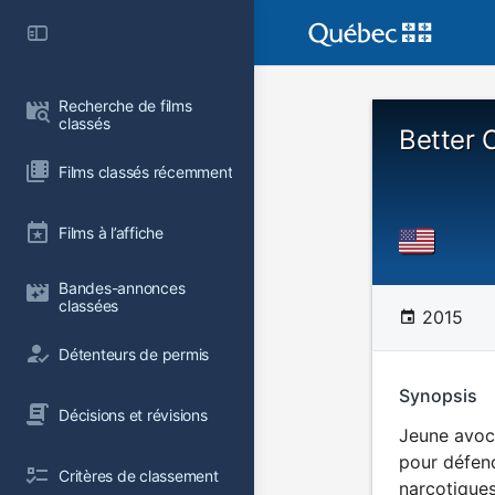
Recherche de films 
classés
Better C
Films classés récemment
Films à l’affiche
Bandes-annonces 
classées
2015
Détenteurs de permis
Synopsis
Décisions et révisions
Jeune avoca
pour défendr
Critères de classement
narcotiques