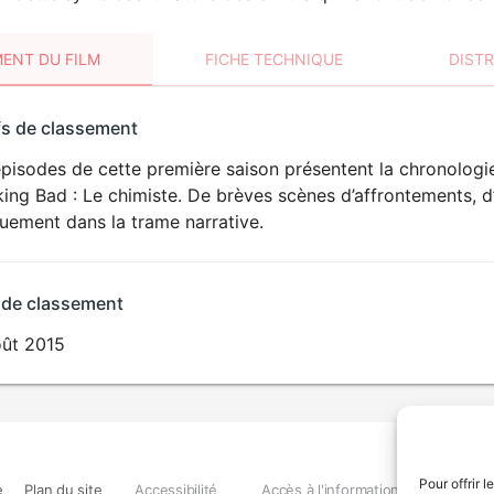
ENT DU FILM
FICHE TECHNIQUE
DIST
sement
fs de classement
t
pisodes de cette première saison présentent la chronologi
ing Bad : Le chimiste. De brèves scènes d’affrontements, d’
uement dans la trame narrative.
 de classement
oût 2015
Pour offrir 
e
Plan du site
Accessibilité
Accès à l'information
Déclara