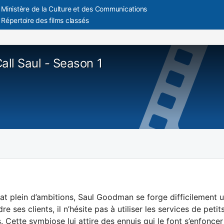
Ministère de la Culture et des Communications
Répertoire des films classés
all Saul - Season 1
t plein d’ambitions, Saul Goodman se forge difficilement u
e ses clients, il n’hésite pas à utiliser les services de peti
. Cette symbiose lui attire des ennuis qui le font s’enfonce