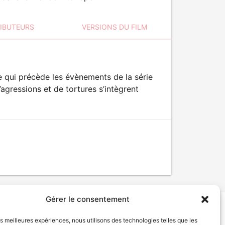
RIBUTEURS
VERSIONS DU FILM
e qui précède les évènements de la série
agressions et de tortures s’intègrent
Gérer le consentement
les meilleures expériences, nous utilisons des technologies telles que les
tion de services
Politique de confidentialité