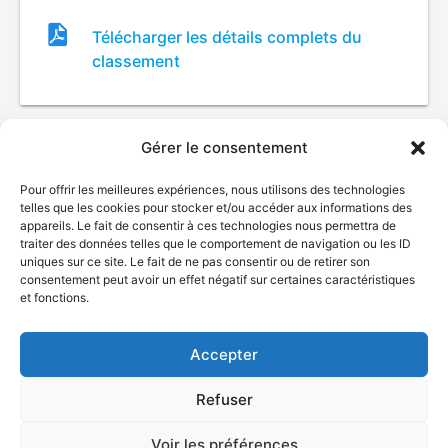
Fichier
Télécharger les détails complets du
de
classement
classement
Gérer le consentement
Pour offrir les meilleures expériences, nous utilisons des technologies
telles que les cookies pour stocker et/ou accéder aux informations des
appareils. Le fait de consentir à ces technologies nous permettra de
traiter des données telles que le comportement de navigation ou les ID
uniques sur ce site. Le fait de ne pas consentir ou de retirer son
© Gouvernement du Québec, 2026
consentement peut avoir un effet négatif sur certaines caractéristiques
et fonctions.
Nous joindre
Plan du site
Accepter
Accessibilité
Accès à l'information
Refuser
Déclaration de services
Politique de confidentialité
Voir les préférences