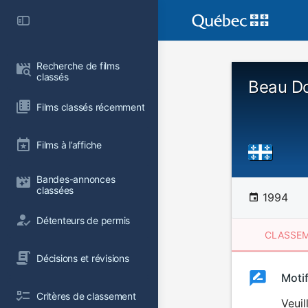
Recherche de films 
classés
Beau D
Films classés récemment
Films à l’affiche
Bandes-annonces 
classées
1994
Détenteurs de permis
CLASSEM
Décisions et révisions
Clas
Moti
Classemen
Critères de classement
du
Veuil