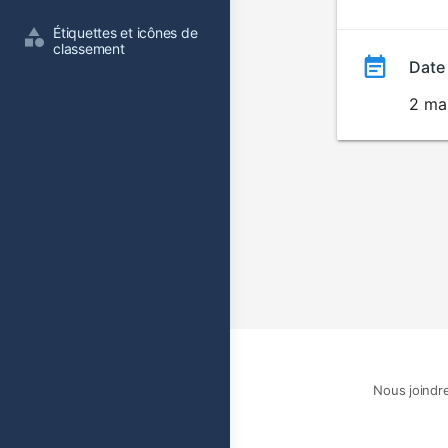
film
Étiquettes et icônes de 
classement
Date
2 ma
Nous joindr