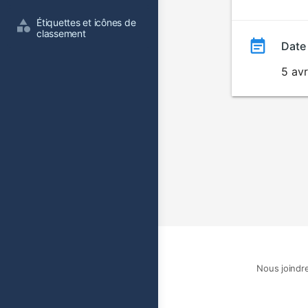
film
Étiquettes et icônes de 
classement
Date
5 avr
Nous joindr