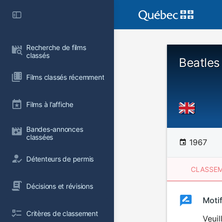
Recherche de films 
classés
Beatles
Films classés récemment
Films à l’affiche
Bandes-annonces 
classées
1967
Détenteurs de permis
CLASSEM
Décisions et révisions
Clas
Moti
Classemen
Critères de classement
du
Veuil