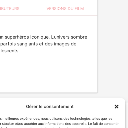
RIBUTEURS
VERSIONS DU FILM
n superhéros iconique. L’univers sombre
 parfois sanglants et des images de
olescents.
Gérer le consentement
les meilleures expériences, nous utilisons des technologies telles que les
tion de services
Politique de confidentialité
 stocker et/ou accéder aux informations des appareils. Le fait de consentir