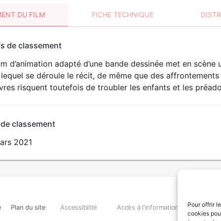
ENT DU FILM
FICHE TECHNIQUE
DIST
sement
fs de classement
t
ilm d’animation adapté d’une bande dessinée met en scène u
lequel se déroule le récit, de même que des affrontements
res risquent toutefois de troubler les enfants et les préad
 de classement
ars 2021
Pour offrir 
e
Plan du site
Accessibilité
Accès à l'information
Déclara
cookies pour