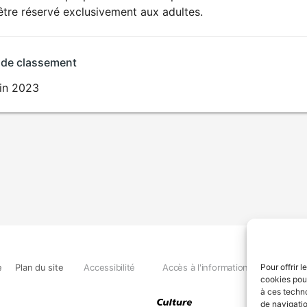
SEXUALITÉ
être réservé exclusivement aux adultes.
EXPLICITE
 de classement
uin 2023
e
Plan du site
Accessibilité
Accès à l'information
Déclara
Pour offrir 
cookies pour
à ces techn
de navigatio