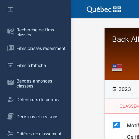
Recherche de films 
classés
Back Al
Films classés récemment
Films à l’affiche
Bandes-annonces 
classées
2023
Détenteurs de permis
CLASSEM
Décisions et révisions
Clas
Moti
Classemen
Critères de classement
du
Ce fi