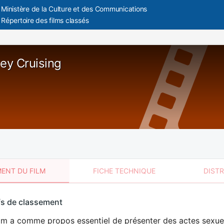
Ministère de la Culture et des Communications
Répertoire des films classés
ley Cruising
ENT DU FILM
FICHE TECHNIQUE
DIST
sement
fs de classement
t
lm a comme propos essentiel de présenter des actes sexuels