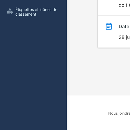
doit 
film
Étiquettes et icônes de 
classement
Date
28 j
Nous joindr