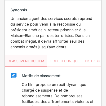
Synopsis
Un ancien agent des services secrets reprend
du service pour venir à la rescousse du
président américain, retenu prisonnier à la
Maison-Blanche par des terroristes. Dans un
combat inégal, il devra affronter seul des
ennemis armés jusqu'aux dents.
CLASSEMENT DU FILM
FICHE TECHNIQUE
DISTRIBUTE
Classement
Motifs de classement
Classement
du
Ce film propose un récit dynamique
VIOLENCE
chargé de suspense et de
film
rebondissements. De nombreuses
fusillades, des affrontements violents et