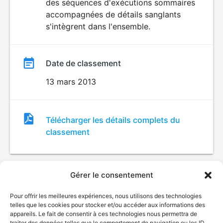
des séquences d'exécutions sommaires
accompagnées de détails sanglants
s'intègrent dans l'ensemble.
Date de classement
13 mars 2013
Fichier
Télécharger les détails complets du
de
classement
classement
Gérer le consentement
Pour offrir les meilleures expériences, nous utilisons des technologies
telles que les cookies pour stocker et/ou accéder aux informations des
appareils. Le fait de consentir à ces technologies nous permettra de
traiter des données telles que le comportement de navigation ou les ID