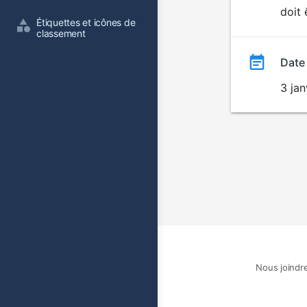
doit 
film
Étiquettes et icônes de 
classement
Date
3 ja
Nous joindr