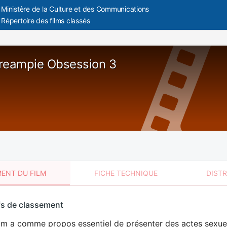
Ministère de la Culture et des Communications
Répertoire des films classés
reampie Obsession 3
ENT DU FILM
FICHE TECHNIQUE
DIST
sement
fs de classement
t
lm a comme propos essentiel de présenter des actes sexuels