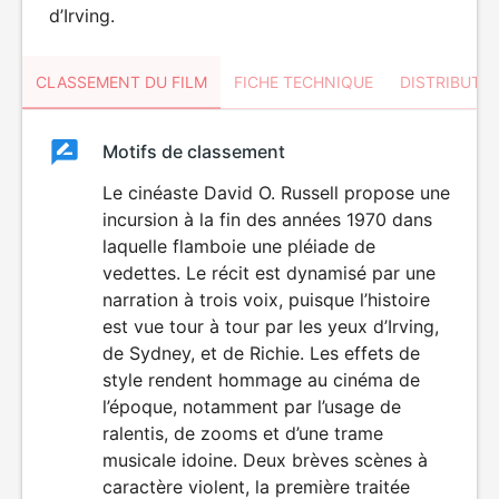
d’Irving.
CLASSEMENT DU FILM
FICHE TECHNIQUE
DISTRIBUTE
Classement
Motifs de classement
Classement
du
Le cinéaste David O. Russell propose une
DÉCONSEILLÉ
AUX JEUNES
incursion à la fin des années 1970 dans
film
ENFANTS
laquelle flamboie une pléiade de
vedettes. Le récit est dynamisé par une
narration à trois voix, puisque l’histoire
est vue tour à tour par les yeux d’Irving,
de Sydney, et de Richie. Les effets de
style rendent hommage au cinéma de
l’époque, notamment par l’usage de
ralentis, de zooms et d’une trame
musicale idoine. Deux brèves scènes à
caractère violent, la première traitée