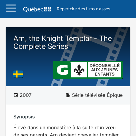
Répertoire des films classés
Arn, the Knight Templar - The
Complete Series
DÉCONSEILLÉ
AUX JEUNES
ENFANTS
2007
Série télévisée Épique
Synopsis
Élevé dans un monastère à la suite d’un vœu
de ses parents, Arn devient chevalier templier.