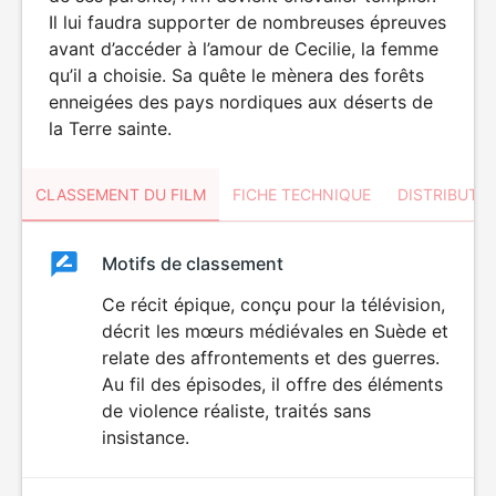
Il lui faudra supporter de nombreuses épreuves
avant d’accéder à l’amour de Cecilie, la femme
qu’il a choisie. Sa quête le mènera des forêts
enneigées des pays nordiques aux déserts de
la Terre sainte.
CLASSEMENT DU FILM
FICHE TECHNIQUE
DISTRIBUTE
Classement
Motifs de classement
Classement
du
Ce récit épique, conçu pour la télévision,
DÉCONSEILLÉ
AUX JEUNES
décrit les mœurs médiévales en Suède et
film
ENFANTS
relate des affrontements et des guerres.
Au fil des épisodes, il offre des éléments
de violence réaliste, traités sans
insistance.