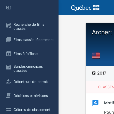
Recherche de films 
classés
Archer:
Films classés récemment
Films à l’affiche
Bandes-annonces 
classées
2017
Détenteurs de permis
CLASSEM
Décisions et révisions
Clas
Moti
Classemen
Critères de classement
du
Pours