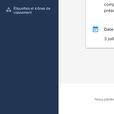
comp
film
Étiquettes et icônes de 
préa
classement
Date
3 jui
Nous joindr