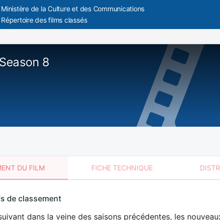
Ministère de la Culture et des Communications
Répertoire des films classés
 Season 8
ENT DU FILM
FICHE TECHNIQUE
DIST
sement
fs de classement
t
uivant dans la veine des saisons précédentes, les nouveau