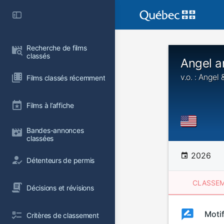
Recherche de films 
classés
Angel 
v.o. : Angel
Films classés récemment
Films à l’affiche
Bandes-annonces 
classées
2026
Détenteurs de permis
CLASSEM
Décisions et révisions
Clas
Moti
Classemen
Critères de classement