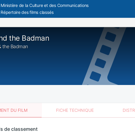
Ministère de la Culture et des Communications
Répertoire des films classés
and the Badman
 & the Badman
ENT DU FILM
FICHE TECHNIQUE
DIST
sement
fs de classement
t