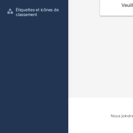
du
Veuil
Étiquettes et icônes de 
film
classement
Nous joindr