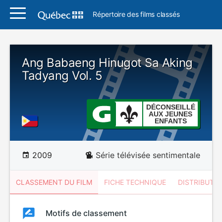
Répertoire des films classés
Ang Babaeng Hinugot Sa Aking
Tadyang Vol. 5
DÉCONSEILLÉ
AUX JEUNES
ENFANTS
2009
Série télévisée sentimentale
CLASSEMENT DU FILM
FICHE TECHNIQUE
DISTRIBUTE
Classement
Motifs de classement
Classement