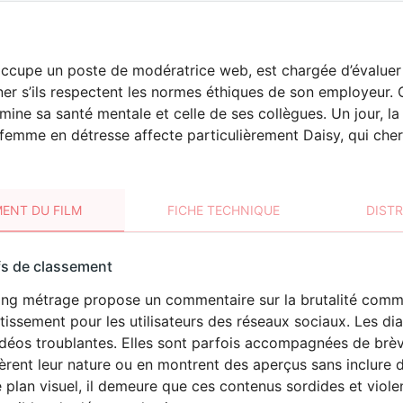
occupe un poste de modératrice web, est chargée d’évaluer 
er s’ils respectent les normes éthiques de son employeur. O
mine sa santé mentale et celle de ses collègues. Un jour, la
femme en détresse affecte particulièrement Daisy, qui che
ENT DU FILM
FICHE TECHNIQUE
DIST
sement
fs de classement
t
ong métrage propose un commentaire sur la brutalité comme
VIOLENCE
tissement pour les utilisateurs des réseaux sociaux. Les d
déos troublantes. Elles sont parfois accompagnées de brèv
rent leur nature ou en montrent des aperçus sans inclure de
e plan visuel, il demeure que ces contenus sordides et violen