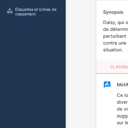
Étiquettes et icônes de 
Synopsis
classement
Daisy, qui 
de détermin
perturbant 
contre une 
situation.
CLASSEM
Clas
Moti
Classemen
du
Ce l
diver
film
de vi
suggè
sur l