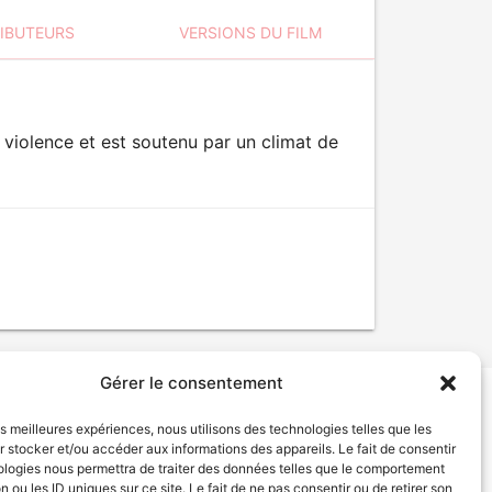
RIBUTEURS
VERSIONS DU FILM
e violence et est soutenu par un climat de
Gérer le consentement
les meilleures expériences, nous utilisons des technologies telles que les
tion de services
Politique de confidentialité
 stocker et/ou accéder aux informations des appareils. Le fait de consentir
ologies nous permettra de traiter des données telles que le comportement
n ou les ID uniques sur ce site. Le fait de ne pas consentir ou de retirer son