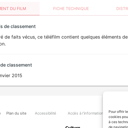
ENT DU FILM
FICHE TECHNIQUE
DIST
sement
fs de classement
t
ré de faits vécus, ce téléfilm contient quelques éléments d
DÉCONSEILLÉ
AUX JEUNES
on.
ENFANTS
 de classement
nvier 2015
Pour offrir 
e
Plan du site
Accessibilité
Accès à l'information
Déclara
cookies pour
à ces techn
de navigatio