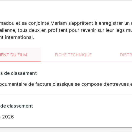
adou et sa conjointe Mariam s’apprêtent à enregistrer un 
lienne, tous deux en profitent pour revenir sur leur legs mus
 international.
ENT DU FILM
FICHE TECHNIQUE
DIST
sement
fs de classement
t
cumentaire de facture classique se compose d’entrevues et
 de classement
in 2026