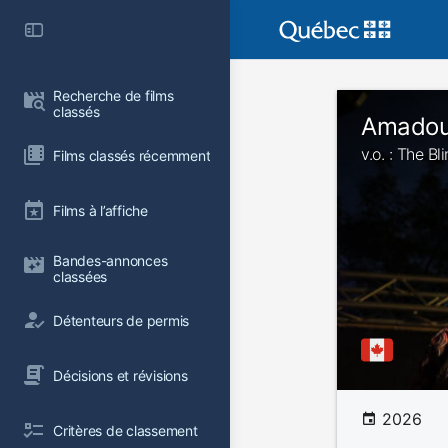
Recherche de films 
classés
Amadou 
v.o. : The B
Films classés récemment
Films à l’affiche
Bandes-annonces 
classées
Détenteurs de permis
Décisions et révisions
2026
Critères de classement