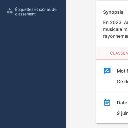
Étiquettes et icônes de 
Synopsis
classement
En 2023, Am
musicale ma
rayonnement
CLASSEM
Clas
Moti
Classemen
du
Ce do
film
Date
9 ju