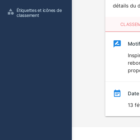
détails du 
Étiquettes et icônes de 
classement
CLASSEM
Clas
Moti
Classemen
du
Inspi
rebon
film
propo
Date
13 fé