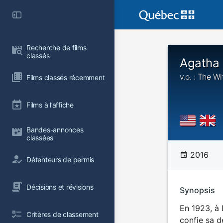
Recherche de films 
classés
Agatha 
v.o. : The W
Films classés récemment
Films à l’affiche
Bandes-annonces 
classées
2016
Détenteurs de permis
Décisions et révisions
Synopsis
En 1923, à 
Critères de classement
confie sa 