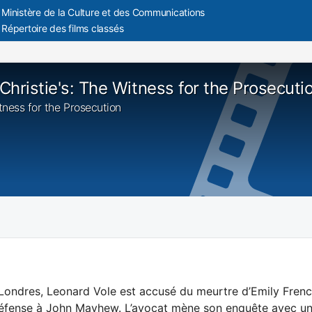
Ministère de la Culture et des Communications
Répertoire des films classés
Christie's: The Witness for the Prosecuti
itness for the Prosecution
Londres, Leonard Vole est accusé du meurtre d’Emily Frenc
défense à John Mayhew. L’avocat mène son enquête avec une