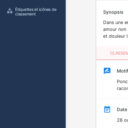
Étiquettes et icônes de 
Synopsis
classement
Dans une en
amour non p
et douleur 
CLASSEM
Clas
Moti
Classemen
du
Ponct
racon
film
Date
28 o