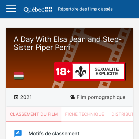
Répertoire des films classés
A Day With Elsa Jean and Step-
Sister Piper Perri
SEXUALITÉ
EXPLICITE
2021
Film pornographique
CLASSEMENT DU FILM
FICHE TECHNIQUE
DISTRIBUTE
Classement
Motifs de classement
Classement