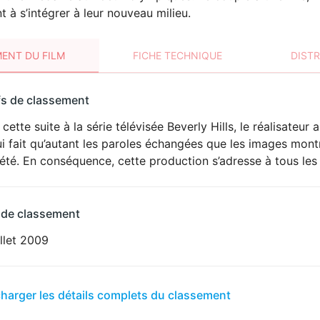
t à s’intégrer à leur nouveau milieu.
ENT DU FILM
FICHE TECHNIQUE
DIST
sement
fs de classement
t
cette suite à la série télévisée Beverly Hills, le réalisateur
i fait qu’autant les paroles échangées que les images mon
été. En conséquence, cette production s’adresse à tous les 
 de classement
illet 2009
er
charger les détails complets du classement
sement