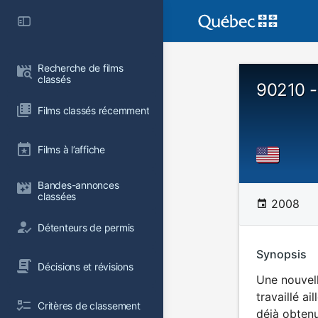
Recherche de films 
classés
90210 -
Films classés récemment
Films à l’affiche
Bandes-annonces 
classées
2008
Détenteurs de permis
Synopsis
Décisions et révisions
Une nouvelle
travaillé a
Critères de classement
déjà obtenu