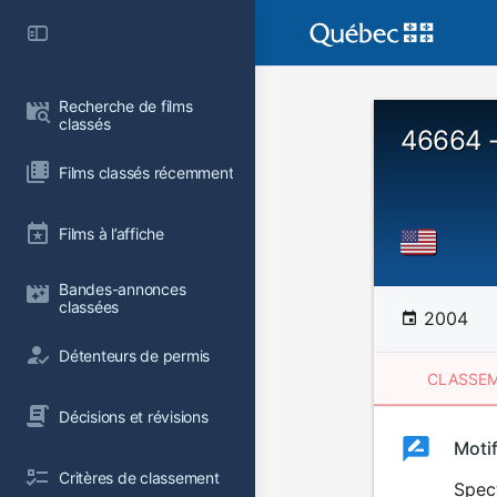
Recherche de films 
classés
46664 -
Films classés récemment
Films à l’affiche
Bandes-annonces 
classées
2004
Détenteurs de permis
CLASSEM
Décisions et révisions
Clas
Moti
Classemen
Critères de classement
du
Spect