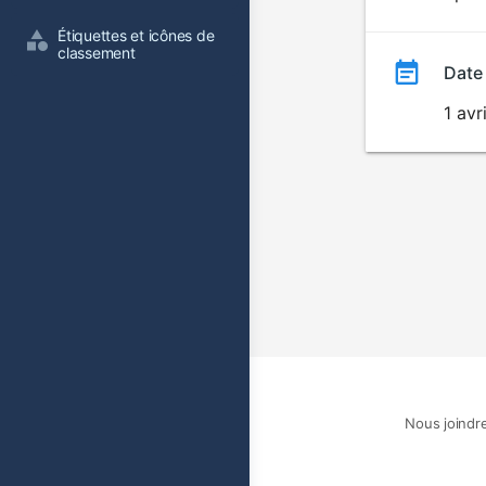
film
Étiquettes et icônes de 
classement
Date
1 avr
Nous joindr