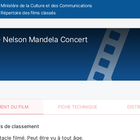
Ministère de la Culture et des Communications
Répertoire des films classés
 Nelson Mandela Concert
ENT DU FILM
FICHE TECHNIQUE
DIST
sement
fs de classement
t
acle filmé. Peut être vu à tout âge.