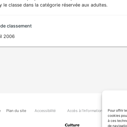
SEXUALITÉ
ry le classe dans la catégorie réservée aux adultes.
EXPLICITE
 de classement
il 2006
e
Plan du site
Accessibilité
Accès à l'information
Déclara
Pour offrir 
cookies pour
à ces techn
de navigatio