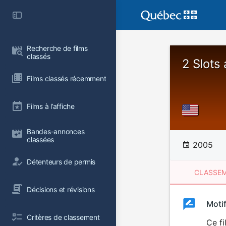
Recherche de films 
classés
2 Slots
Films classés récemment
Films à l’affiche
Bandes-annonces 
classées
2005
Détenteurs de permis
CLASSEM
Décisions et révisions
Clas
Moti
Classemen
Critères de classement
du
Ce f