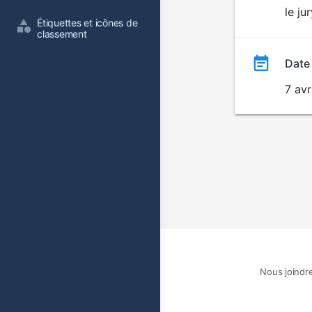
le ju
film
Étiquettes et icônes de 
classement
Date
7 avr
Nous joindr