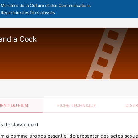
Ministère de la Culture et des Communications
Répertoire des films classés
 and a Cock
ENT DU FILM
FICHE TECHNIQUE
DIST
sement
fs de classement
t
ilm a comme propos essentiel de présenter des actes sexue