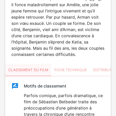
il fonce maladroitement sur Amélie, une jolie
jeune femme qui l’intrigue vivement et qu’il
espère retrouver. Par pur hasard, Arman voit
son vœu exaucé. Un couple se forme. De son
côté, Benjamin, vieil ami d’Arman, est victime
d’une crise cardiaque. En convalescence à
l’hôpital, Benjamin s’éprend de Katia, sa
soignante. Mais au fil des ans, les deux couples
connaissent certaines difficultés.
CLASSEMENT DU FILM
FICHE TECHNIQUE
DISTRIBUTE
Classement
Motifs de classement
Classement
du
Parfois comique, parfois dramatique, ce
film de Sébastien Betbeder traite des
film
préoccupations d’une génération à
travers la chronique d’une rencontre