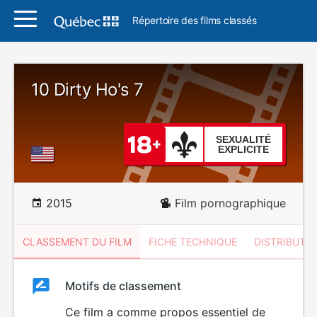
Répertoire des films classés
10 Dirty Ho's 7
SEXUALITÉ
EXPLICITE
2015
Film pornographique
CLASSEMENT DU FILM
FICHE TECHNIQUE
DISTRIBUTE
Classement
Motifs de classement
Classement
du
Ce film a comme propos essentiel de