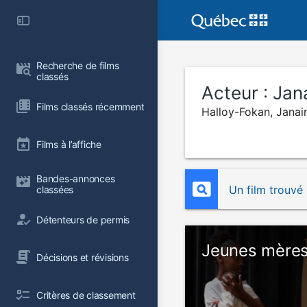
Recherche de films 
classés
Acteur :
Jan
Films classés récemment
Halloy-Fokan, Janai
Films à l’affiche
Bandes-annonces 
Un film trouvé
classées
Détenteurs de permis
Jeunes mère
Décisions et révisions
Critères de classement